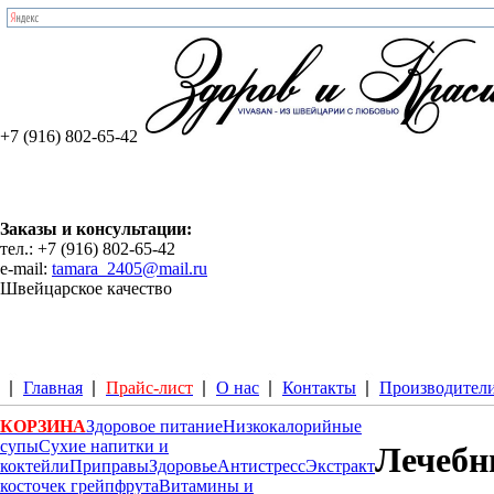
+7 (916) 802-65-42
Заказы и консультации:
тел.: +7 (916) 802-65-42
e-mail:
tamara_2405@mail.ru
Швейцарское качество
Главная
Прайс-лист
О нас
Контакты
Производител
КОРЗИНА
Здоровое питание
Низкокалорийные
супы
Сухие напитки и
Лечебн
коктейли
Приправы
Здоровье
Антистресс
Экстракт
косточек грейпфрута
Витамины и