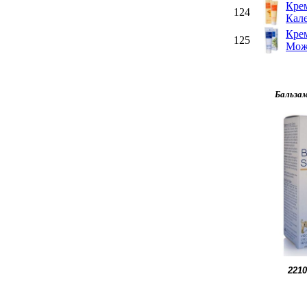
Кре
124
Кал
Кре
125
Мож
Бальза
2210