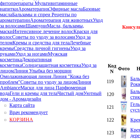
фитопрепараты
Мультивитаминные
напитки
Ароматерапия
Эфирные масла
Базовые
масла
Бальзамы и спреи
Рецепты по
ароматерапии
Ароматерапия для животных
Уход
за волосами
Шампуни
Масла, бальзамы,
Консул
маски
Интенсивное лечение волос
Краски для
волос
Советы по уходу за волосами
Уход за
телом
Кремы и средства для тела
Лечебные
кремы
Средства личной гигиены
Уход за
руками
Уход за ногами
Мужская
косметика
Декоративная
косметика
Солнцезащитная косметика
Уход за
Код
Фото
Н
лицом
Линия Улыбка без морщин
N
Омолаживающая линия
Линия "Кожа без
Баль
119
проблем"
Советы по уходу за лицом
Линия
Рок
Ambiance
Маски для лица
Парфюмерная
Баль
вода
Гели и кремы для тела
Чистый дом
Уютный
120
стик
дом - Аромадизайн
Гель
Карта сайта
121
суст
Врач рекомендует
КОРЗИНА
122
Кре
Кре
123
дере