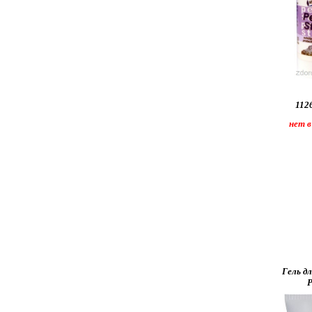
1126
нет в
Гель д
Р